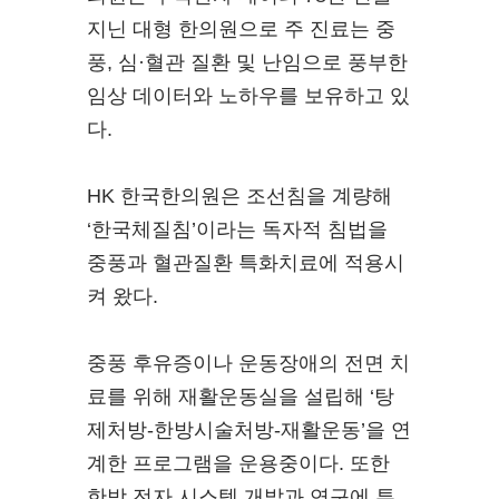
지닌 대형 한의원으로 주 진료는 중
풍, 심·혈관 질환 및 난임으로 풍부한
임상 데이터와 노하우를 보유하고 있
다.
HK 한국한의원은 조선침을 계량해
‘한국체질침’이라는 독자적 침법을
중풍과 혈관질환 특화치료에 적용시
켜 왔다.
중풍 후유증이나 운동장애의 전면 치
료를 위해 재활운동실을 설립해 ‘탕
제처방-한방시술처방-재활운동’을 연
계한 프로그램을 운용중이다. 또한
한방 전자 시스템 개발과 연구에 투