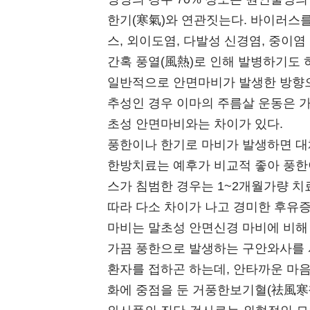
한기(寒氣)와 연관짓는다. 바이러스를
스, 외이도염, 다발성 신경염, 중이염
간혹 풍열(風熱)로 인해 발병하기도
일반적으로 안면마비가 발생한 방향으
추성인 경우 이마의 주름살 운동은 가
초성 안면마비와는 차이가 있다.
풍한이나 한기로 마비가 발생하면 대체
한방치료는 예후가 비교적 좋아 풍한
스가 침범한 경우는 1~2개월가량 치
따라 다소 차이가 나고 경미한 후유증
마비는 말초성 안면신경 마비에 비해 
가끔 풍한으로 발생하는 구안와사를 
환자를 접하곤 하는데, 안타까운 마음
화에 중점을 둔 거풍한보기혈(祛風寒補