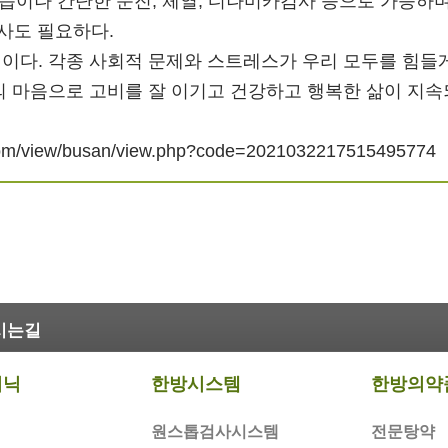
습이나 간단한 문진, 체열, 디나미카검사 등으로 가능하
검사도 필요하다.
이다. 각종 사회적 문제와 스트레스가 우리 모두를 힘들게
의 마음으로 고비를 잘 이기고 건강하고 행복한 삶이 지속
m/view/busan/view.php?code=2021032217515495774
시는길
리닉
한방시스템
한방의약
원스톱검사시스템
전문탕약