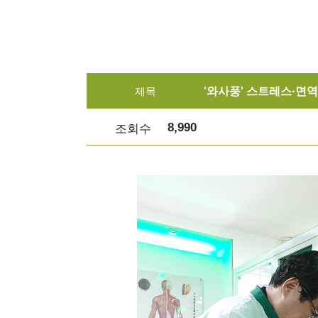
제목
'와사풍' 스트레스·면
8,990
조회수