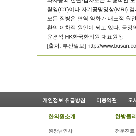
와사풍의 진단·검사로는 외형적인 모
촬영(CT)이나 자기공명영상(MRI) 
모든 질병은 면역 약화가 대표적 원인
환의 이차적 원인이 되고 있다. 긍정
윤경석 HK한국한의원 대표원장
[출처: 부산일보] http://www.busan.co
개인정보 취급방침
이용약관
오
한의원소개
한방클
원장님인사
전문진료