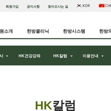
회원가입
공지사항
찾아오시는 길
원소개
한방클리닉
한방시스템
한방
사
HK건강강좌
HK칼럼
이용안내
HK
칼럼