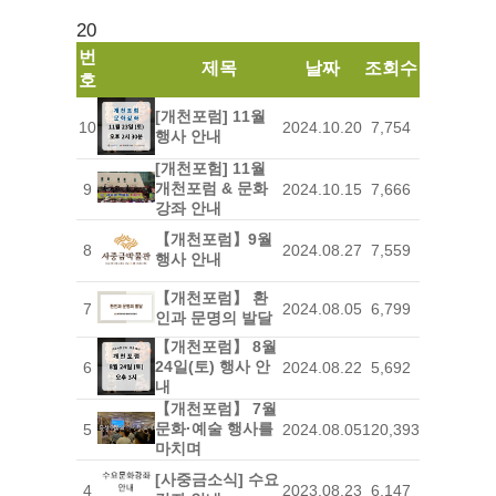
20
번
제목
날짜
조회수
호
[개천포럼] 11월
10
2024.10.20
7,754
행사 안내
[개천포험] 11월
개천포럼 & 문화
9
2024.10.15
7,666
강좌 안내
【개천포럼】9월
8
2024.08.27
7,559
행사 안내
【개천포럼】 환
7
2024.08.05
6,799
인과 문명의 발달
【개천포럼】 8월
24일(토) 행사 안
6
2024.08.22
5,692
내
【개천포럼】 7월
문화·예술 행사를
5
2024.08.05
120,393
마치며
[사중금소식] 수요
4
2023.08.23
6,147