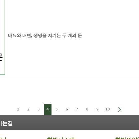
배뇨와 배변, 생명을 지키는 두 개의 문
1
2
3
4
5
6
7
8
9
10
시는길