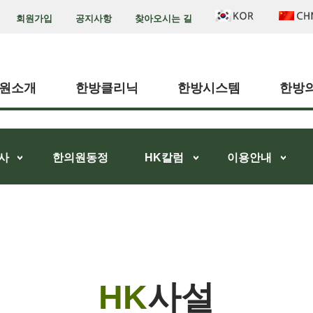
회원가입
공지사항
찾아오시는 길
원소개
한방클리닉
한방시스템
한방
사
한의원동정
HK칼럼
이용안내
HK
사설