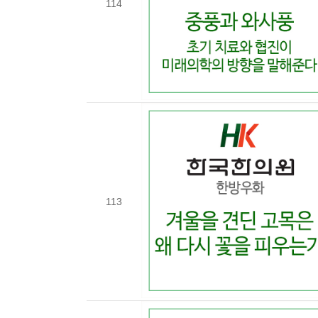
114
113