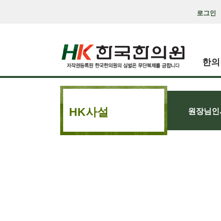
로그인
한의
HK사설
원장님인