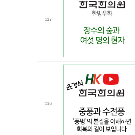
117
116