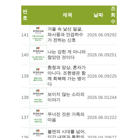
조
번
제목
날짜
회
호
수
거울 속 낯선 얼굴,
와사풍과 안검하수
141
2026.06.09
292
가 전하는 신호
나는 강한 게 아니라
140
2026.06.09
251
참았던 것이다
환청과 망상, 혼자가
아니다. 조현병은 함
139
2026.06.09
225
께 회복해 가는 병이
다
보이지 않는 소리의
138
2026.06.01
244
이야기
무너진 것은 가족의
137
2026.06.01
222
마음
불면의 시대를 넘어,
인간 내면과 통합의
136
2026.04.20
627