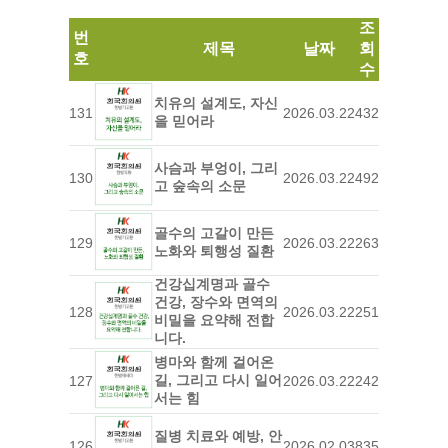
조
번
제목
날짜
회
호
수
치유의 설계도, 자신
131
2026.03.22
432
을 믿어라
사슴과 부엉이, 그리
130
2026.03.22
492
고 숲속의 소문
골수의 고갈이 만든
129
2026.03.22
263
노화와 퇴행성 질환
건강십계명과 골수
건강, 장수와 면역의
128
2026.03.22
251
비밀을 요약해 전합
니다.
병마와 함께 걸어온
길, 그리고 다시 일어
127
2026.03.22
242
서는 힘
질병 치료와 예방, 안
126
2026.02.03
835